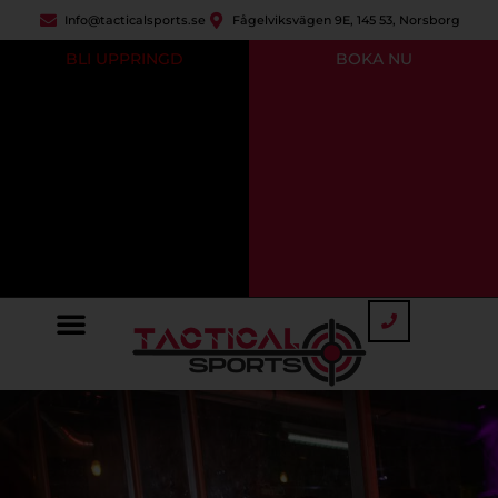
Info@tacticalsports.se
Fågelviksvägen 9E, 145 53, Norsborg
BLI UPPRINGD
BOKA NU