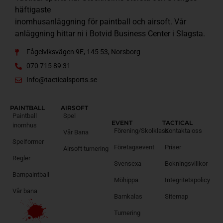
häftigaste
inomhusanläggning för paintball och airsoft. Vår
anläggning hittar ni i Botvid Business Center i Slagsta.
Fågelviksvägen 9E, 145 53, Norsborg
070 715 89 31
Info@tacticalsports.se
PAINTBALL
AIRSOFT
Paintball
Spel
EVENT
TACTICAL
inomhus
Förening/Skolklass
Kontakta oss
Vår Bana
Spelformer
Företagsevent
Priser
Airsoft turnering
Regler
Svensexa
Bokningsvillkor
Barnpaintball
Möhippa
Integritetspolicy
Vår bana
Barnkalas
Sitemap
Turnering