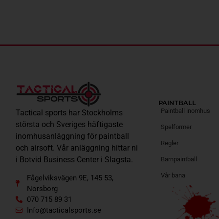
PAINTBALL
Paintball inomhus
Tactical sports har Stockholms
största och Sveriges häftigaste
Spelformer
inomhusanläggning för paintball
Regler
och airsoft. Vår anläggning hittar ni
i Botvid Business Center i Slagsta.
Barnpaintball
Vår bana
Fågelviksvägen 9E, 145 53,
Norsborg
070 715 89 31
Info@tacticalsports.se