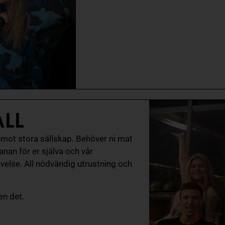
ALL
emot stora sällskap. Behöver ni mat
 banan för er själva och vår
plevelse. All nödvändig utrustning och
ven det.