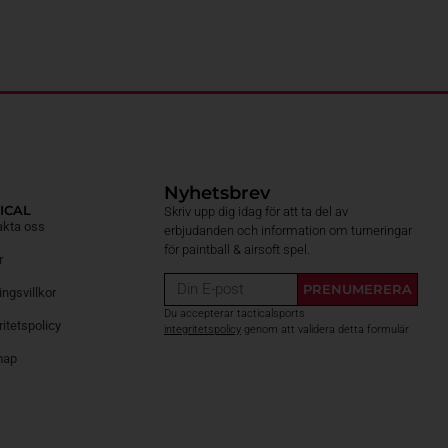
Nyhetsbrev
ICAL
Skriv upp dig idag för att ta del av
akta oss
erbjudanden och information om turneringar
för paintball & airsoft spel.
r
PRENUMERERA
ngsvillkor
Du accepterar tacticalsports
ritetspolicy
integritetspolicy
genom att validera detta formulär
map