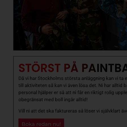
STÖRST PÅ PAINTB
Då vi har Stockholms största anläggning kan vi ta 
till aktiviteten så kan vi även lösa det. Ni har alltid
personal hjälper er så att ni får en riktigt rolig up
obegränsat med boll ingår alltid!
Vill ni att det ska faktureras så löser vi självklart ä
Boka redan nu!