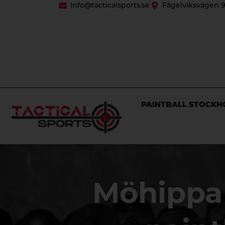
Info@tacticalsports.se
Fågelviksvägen 9
PAINTBALL STOCKH
Möhippa 