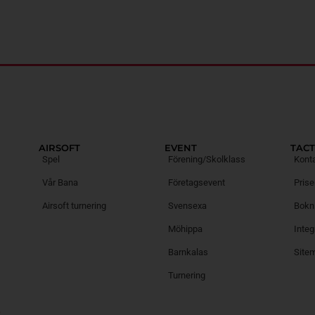
AIRSOFT
EVENT
TACT
Spel
Förening/Skolklass
Kont
Vår Bana
Företagsevent
Prise
Airsoft turnering
Svensexa
Bokni
Möhippa
Integ
Barnkalas
Site
Turnering