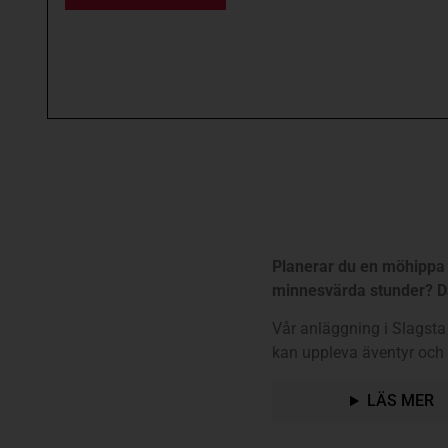
Planerar du en möhippa i
minnesvärda stunder? Då 
Vår anläggning i Slagsta
kan uppleva äventyr och a
LÄS MER