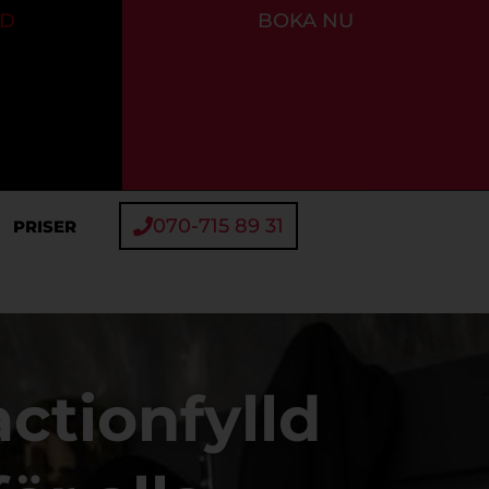
GD
BOKA NU
070-715 89 31
PRISER
ctionfylld